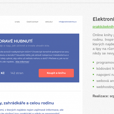
Elektron
praktickeknih
Online knihy 
rodinu. Inspi
kterých najde
a tipy na růz
nikdy se nevy
programov
kódování h
napojení n
webová ana
webhostin
Realizace: sr