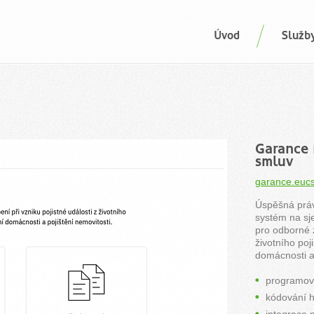
Úvod
Služb
Garance 
smluv
garance.eucs
Úspěšná prá
systém na sj
pro odborné z
životního poji
domácnosti a 
programov
kódování h