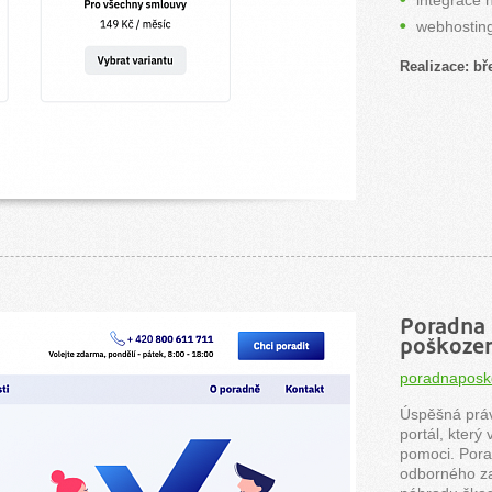
integrace 
webhostin
Realizace: bř
Poradna
poškoze
poradnaposk
Úspěšná prá
portál, který
pomoci. Porad
odborného za