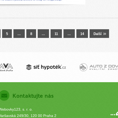
5
…
8
…
11
…
14
Další
Kontaktujte nás
Webovky123, s. r. o.
Varšavská 249/30, 120 00 Praha 2