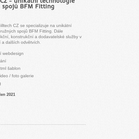
 CZ - unikátní technologie
 spojů BFM Fitting
lltech CZ se specializuje na unikátní
pružných spojů BFM Fitting. Dále
jekční, konstrukční a dodavatelské služby v
í a dalších odvětvích.
ní webdesign
ání
tml šablon
ideo / foto galerie
g
den 2021