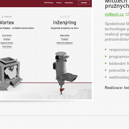
Milltech
pružných
milltech.cz
Společnost Mi
technologie 
realizují pro
potravinářstv
responziv
programov
kódování h
pokročilé v
webhostin
Realizace: le