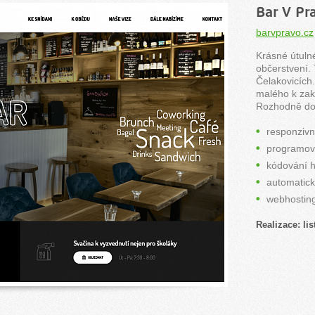
Bar V Pr
barvpravo.cz
Krásné útulné
občerstvení.
Čelakovicích
malého k zako
Rozhodně dop
responziv
programov
kódování h
automatick
webhostin
Realizace: li