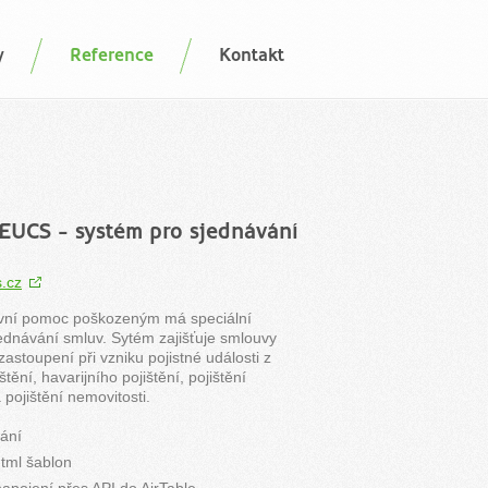
y
Reference
Kontakt
EUCS - systém pro sjednávání
.cz
vní pomoc poškozeným má speciální
ednávání smluv. Sytém zajišťuje smlouvy
astoupení při vzniku pojistné události z
štění, havarijního pojištění, pojištění
pojištění nemovitosti.
ání
tml šablon