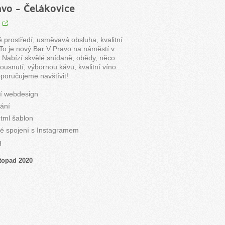
avo - Čelákovice
 prostředí, usměvavá obsluha, kvalitní
 To je nový Bar V Pravo na náměstí v
. Nabízí skvělé snídaně, obědy, něco
usnutí, výbornou kávu, kvalitní víno...
oručujeme navštívit!
ní webdesign
ání
tml šablon
é spojení s Instagramem
g
stopad 2020