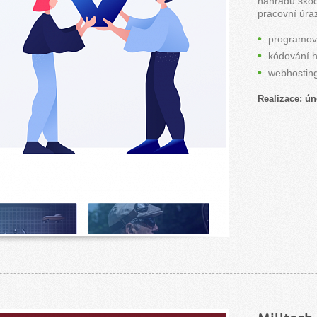
náhradu škod
pracovní úra
programov
kódování h
webhostin
Realizace: ún