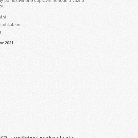
y po nezaviněné dopravní nehodě a vážné
zy.
ání
tml šablon
g
or 2021