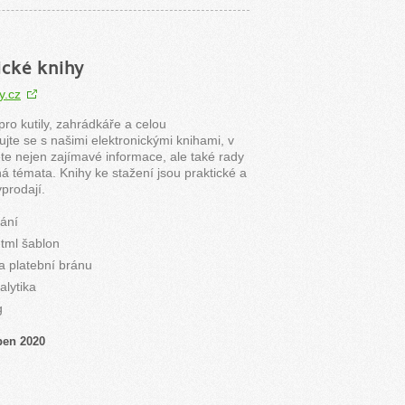
ické knihy
y.cz
pro kutily, zahrádkáře a celou
rujte se s našimi elektronickými knihami, v
te nejen zajímavé informace, ale také rady
ná témata. Knihy ke stažení jsou praktické a
prodají.
ání
tml šablon
a platební bránu
lytika
g
pen 2020