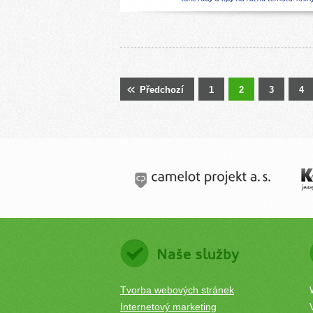
Předchozí
1
2
3
4
Naše služby
Tvorba webových stránek
Internetový marketing