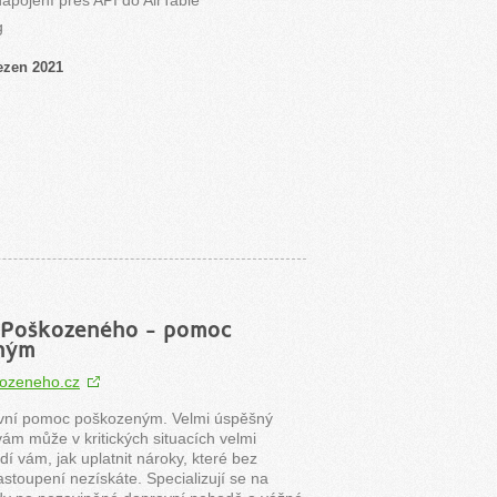
napojení přes API do AirTable
g
ezen 2021
 Poškozeného - pomoc
ným
ozeneho.cz
vní pomoc poškozeným. Velmi úspěšný
 vám může v kritických situacích velmi
í vám, jak uplatnit nároky, které bez
stoupení nezískáte. Specializují se na